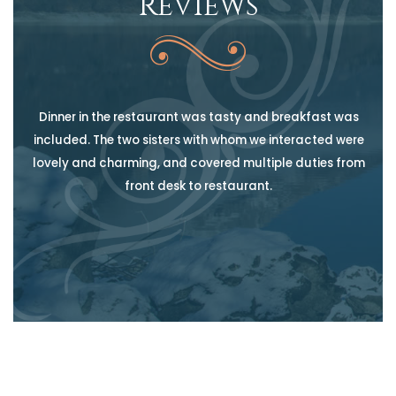
Reviews
very
Dinner in the restaurant was tasty and breakfast was
Din
ual
included. The two sisters with whom we interacted were
incl
re
lovely and charming, and covered multiple duties from
love
front desk to restaurant.