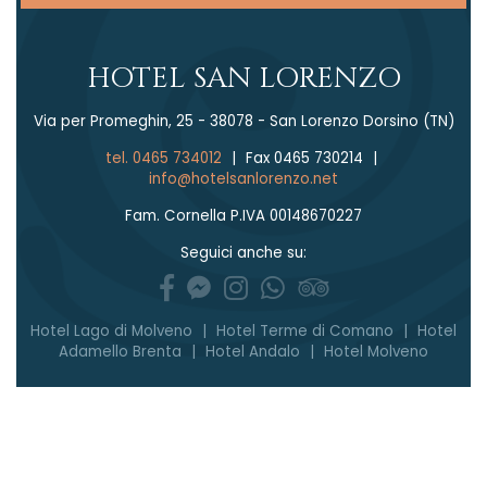
HOTEL SAN LORENZO
Via per Promeghin, 25 - 38078 - San Lorenzo Dorsino (TN)
tel. 0465 734012
|
Fax 0465 730214
|
info@hotelsanlorenzo.net
Fam. Cornella P.IVA 00148670227
Seguici anche su:
Hotel Lago di Molveno
|
Hotel Terme di Comano
|
Hotel
Adamello Brenta
|
Hotel Andalo
|
Hotel Molveno
Concept by
policy privacy e cookie
tecnoprogress.net