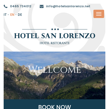
0465 734012
info@hotelsanlorenzo.net
IT
-
EN
-
DE
Wellcome
BOOK NOW